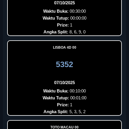
07/10/2025
Waktu Buka:
00:30:00
Waktu Tutup:
00:00:00
Prize:
1
Angka Split:
8, 6, 9, 0
LISBOA 4D 00
5352
07/10/2025
Waktu Buka:
00:10:00
Waktu Tutup:
00:01:00
Prize:
1
Angka Split:
5, 3, 5, 2
TOTO MACAU 00