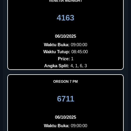
VENETIA MIDNIGHT
4163
06/10/2025
Waktu Buka:
09:00:00
Waktu Tutup:
08:45:00
Prize:
1
Angka Split:
4, 1, 6, 3
OREGON 7 PM
6711
06/10/2025
Waktu Buka:
09:00:00