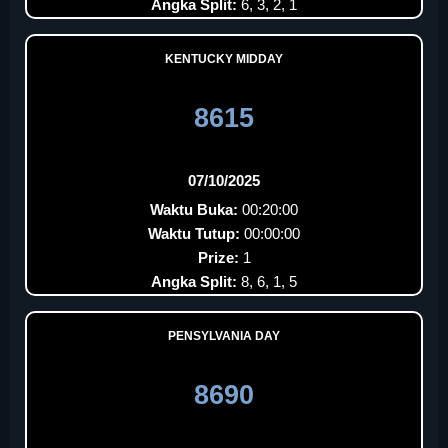
Angka Split:
6, 3, 2, 1
KENTUCKY MIDDAY
8615
07/10/2025
Waktu Buka:
00:20:00
Waktu Tutup:
00:00:00
Prize:
1
Angka Split:
8, 6, 1, 5
PENSYLVANIA DAY
8690