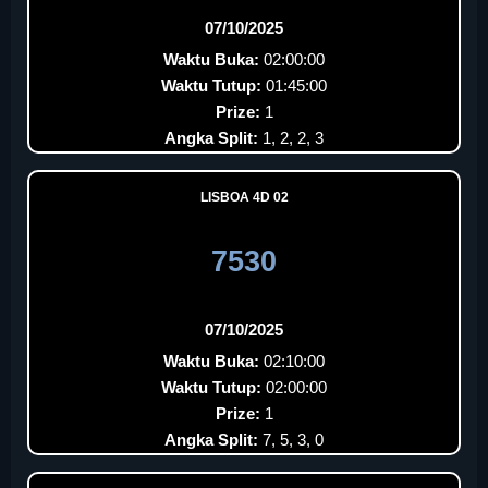
07/10/2025
Waktu Buka:
02:00:00
Waktu Tutup:
01:45:00
Prize:
1
Angka Split:
1, 2, 2, 3
LISBOA 4D 02
7530
07/10/2025
Waktu Buka:
02:10:00
Waktu Tutup:
02:00:00
Prize:
1
Angka Split:
7, 5, 3, 0