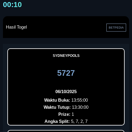
00:10
Hasil Togel
BETPEDIA
SYDNEYPOOLS
5727
06/10/2025
Waktu Buka:
13:55:00
Waktu Tutup:
13:30:00
Prize:
1
Angka Split:
5, 7, 2, 7