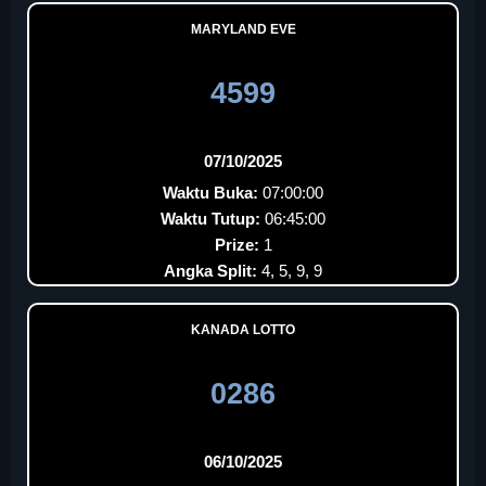
MARYLAND EVE
4599
07/10/2025
Waktu Buka:
07:00:00
Waktu Tutup:
06:45:00
Prize:
1
Angka Split:
4, 5, 9, 9
KANADA LOTTO
0286
06/10/2025