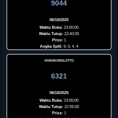
9044
06/10/2025
Waktu Buka:
23:00:00
Waktu Tutup:
22:40:00
Prize:
1
Angka Split:
9, 0, 4, 4
HONGKONGLOTTO
6321
06/10/2025
Waktu Buka:
23:00:00
Waktu Tutup:
22:55:00
Prize:
1