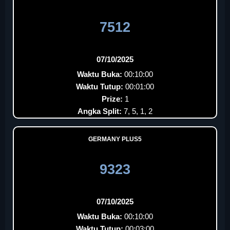
7512
07/10/2025
Waktu Buka:
00:10:00
Waktu Tutup:
00:01:00
Prize:
1
Angka Split:
7, 5, 1, 2
GERMANY PLUS5
9323
07/10/2025
Waktu Buka:
00:10:00
Waktu Tutup:
00:03:00