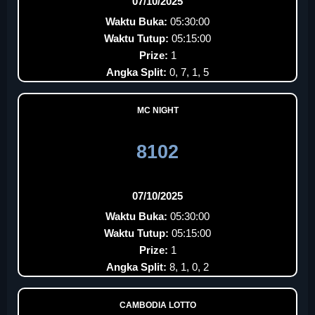
07/10/2025
Waktu Buka:
05:30:00
Waktu Tutup:
05:15:00
Prize:
1
Angka Split:
0, 7, 1, 5
MC NIGHT
8102
07/10/2025
Waktu Buka:
05:30:00
Waktu Tutup:
05:15:00
Prize:
1
Angka Split:
8, 1, 0, 2
CAMBODIA LOTTO