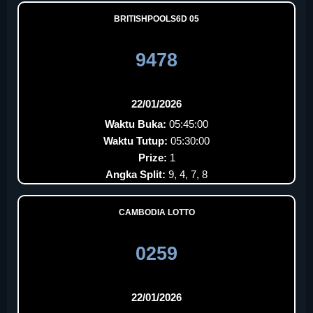
BRITISHPOOLS6D 05
9478
22/01/2026
Waktu Buka:
05:45:00
Waktu Tutup:
05:30:00
Prize:
1
Angka Split:
9, 4, 7, 8
CAMBODIA LOTTO
0259
22/01/2026