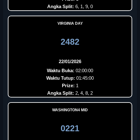
Angka Split:
6, 1, 9, 0
VIRGINIA DAY
2482
22/01/2026
Waktu Buka:
02:00:00
Waktu Tutup:
01:45:00
Prize:
1
Angka Split:
2, 4, 8, 2
WASHINGTON4 MID
0221