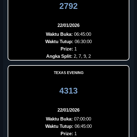
2792
22/01/2026
Waktu Buka:
06:45:00
Waktu Tutup:
06:30:00
Prize:
1
Angka Split:
2, 7, 9, 2
TEXAS EVENING
4313
22/01/2026
Waktu Buka:
07:00:00
Waktu Tutup:
06:45:00
Prize:
1