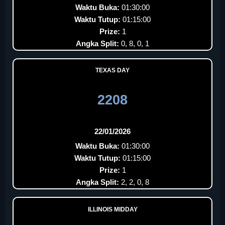
Waktu Buka:
01:30:00
Waktu Tutup:
01:15:00
Prize:
1
Angka Split:
0, 8, 0, 1
TEXAS DAY
2208
22/01/2026
Waktu Buka:
01:30:00
Waktu Tutup:
01:15:00
Prize:
1
Angka Split:
2, 2, 0, 8
ILLINOIS MIDDAY