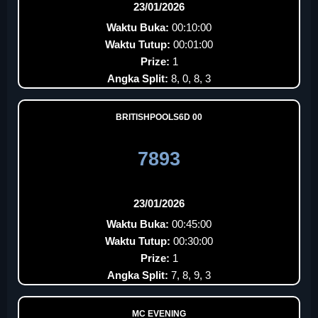
23/01/2026
Waktu Buka:
00:10:00
Waktu Tutup:
00:01:00
Prize:
1
Angka Split:
8, 0, 8, 3
BRITISHPOOLS6D 00
7893
23/01/2026
Waktu Buka:
00:45:00
Waktu Tutup:
00:30:00
Prize:
1
Angka Split:
7, 8, 9, 3
MC EVENING