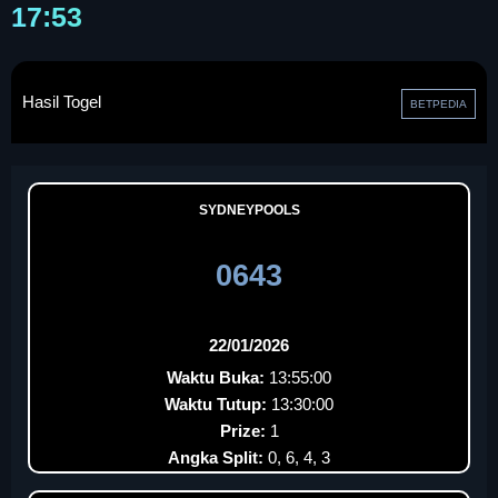
17:53
Hasil Togel
BETPEDIA
SYDNEYPOOLS
0643
22/01/2026
Waktu Buka:
13:55:00
Waktu Tutup:
13:30:00
Prize:
1
Angka Split:
0, 6, 4, 3