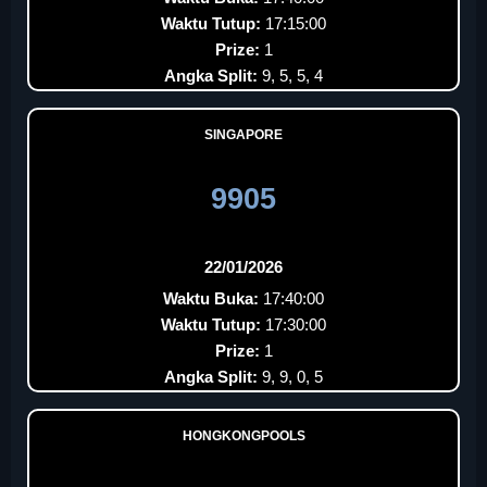
Waktu Tutup:
17:15:00
Prize:
1
Angka Split:
9, 5, 5, 4
SINGAPORE
9905
22/01/2026
Waktu Buka:
17:40:00
Waktu Tutup:
17:30:00
Prize:
1
Angka Split:
9, 9, 0, 5
HONGKONGPOOLS