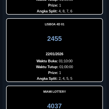
Prize:
1
Angka Split:
4, 8, 7, 6
LISBOA 4D 01
2455
22/01/2026
Waktu Buka:
01:10:00
Waktu Tutup:
01:00:00
Prize:
1
Angka Split:
2, 4, 5, 5
MIAMI LOTTERY
4037