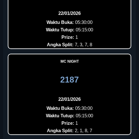
22/01/2026
Waktu Buka:
05:30:00
Waktu Tutup:
05:15:00
Prize:
1
Angka Split:
7, 3, 7, 8
MC NIGHT
2187
22/01/2026
Waktu Buka:
05:30:00
Waktu Tutup:
05:15:00
Prize:
1
Angka Split:
2, 1, 8, 7