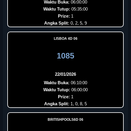
Waktu Buka:
06:00:00
Waktu Tutup:
05:35:00
Prize:
1
Angka Split:
0, 2, 5, 9
LISBOA 4D 06
1085
22/01/2026
Waktu Buka:
06:10:00
Waktu Tutup:
06:00:00
Prize:
1
Angka Split:
1, 0, 8, 5
BRITISHPOOLS6D 06