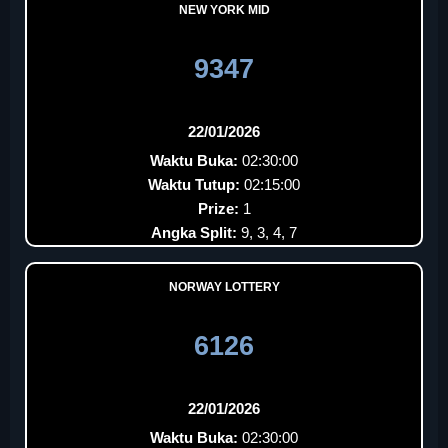
NEW YORK MID
9347
22/01/2026
Waktu Buka:
02:30:00
Waktu Tutup:
02:15:00
Prize:
1
Angka Split:
9, 3, 4, 7
NORWAY LOTTERY
6126
22/01/2026
Waktu Buka:
02:30:00