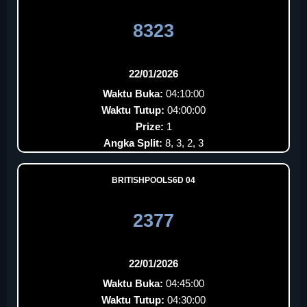
8323
22/01/2026
Waktu Buka:
04:10:00
Waktu Tutup:
04:00:00
Prize:
1
Angka Split:
8, 3, 2, 3
BRITISHPOOLS6D 04
2377
22/01/2026
Waktu Buka:
04:45:00
Waktu Tutup:
04:30:00