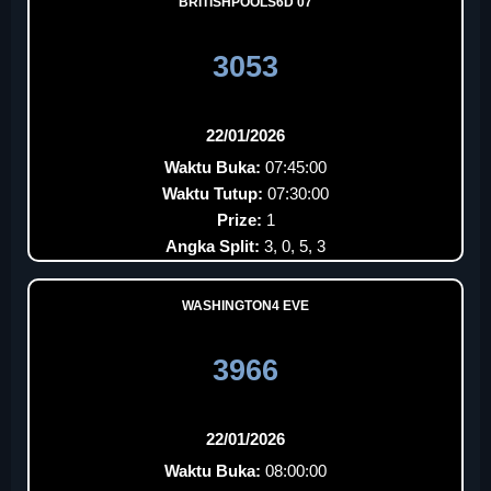
BRITISHPOOLS6D 07
3053
22/01/2026
Waktu Buka:
07:45:00
Waktu Tutup:
07:30:00
Prize:
1
Angka Split:
3, 0, 5, 3
WASHINGTON4 EVE
3966
22/01/2026
Waktu Buka:
08:00:00